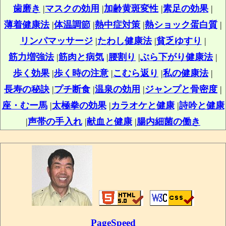
歯磨き
|
マスクの効用
|
加齢黄斑変性
|
素足の効果
|
薄着健康法
|
体温調節
|
熱中症対策
|
熱ショック蛋白質
|
リンパマッサージ
|
たわし健康法
|
貧乏ゆすり
|
筋力増強法
|
筋肉と病気
|
腰割り
|
ぶら下がり健康法
|
歩く効果
|
歩く時の注意
|
こむら返り
|
私の健康法
|
長寿の秘訣
|
プチ断食
|
温泉の効用
|
ジャンプと骨密度
|
座・むー馬
|
太極拳の効果
|
カラオケと健康
|
詩吟と健康
|
声帯の手入れ
|
献血と健康
|
腸内細菌の働き
PageSpeed