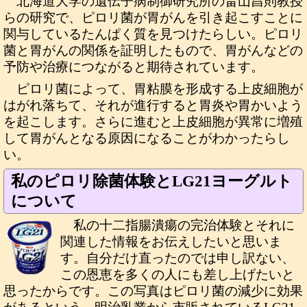
北海道大学の遺伝子病制御研究所の畠山昌則教授
らの研究で、ピロリ菌が胃がんを引き起こすことに
関与しているたんぱく質を見つけたらしい。ピロリ
菌と胃がんの関係を証明したもので、胃がんなどの
予防や治療につながると期待されています。
ピロリ菌によって、胃粘膜を形成する上皮細胞が
はがれ落ちて、それが進行すると胃炎や胃かいよう
を起こします。さらに進むと上皮細胞が異常に増殖
して胃がんとなる原因になることがわかったらし
い。
私のピロリ除菌体験とLG21ヨーグルト
について
私の十二指腸潰瘍の完治体験とそれに
関連した情報をお伝えしたいと思いま
す。自分だけ直ったのでは申し訳ない、
この恩恵を多くの人にも差し上げたいと
思ったからです。この写真はピロリ菌の減少に効果