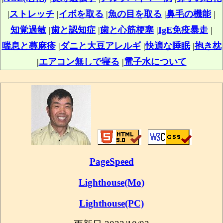
|
ストレッチ
|
イボを取る
|
魚の目を取る
|
鼻毛の機能
|
知覚過敏
|
歯と認知症
|
歯と心筋梗塞
|
IgE免疫暴走
|
喘息と蕁麻疹
|
ダニと大豆アレルギ
|
快適な睡眠
|
抱き枕
|
エアコン無しで寝る
|
電子水について
PageSpeed
Lighthouse(Mo)
Lighthouse(PC)