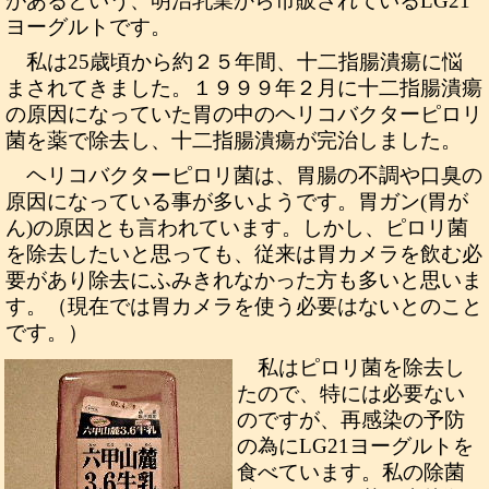
があるという、明治乳業から市販されているLG21
ヨーグルトです。
私は25歳頃から約２５年間、十二指腸潰瘍に悩
まされてきました。１９９９年２月に十二指腸潰瘍
の原因になっていた胃の中のヘリコバクターピロリ
菌を薬で除去し、十二指腸潰瘍が完治しました。
ヘリコバクターピロリ菌は、胃腸の不調や口臭の
原因になっている事が多いようです。胃ガン(胃が
ん)の原因とも言われています。しかし、ピロリ菌
を除去したいと思っても、従来は胃カメラを飲む必
要があり除去にふみきれなかった方も多いと思いま
す。（現在では胃カメラを使う必要はないとのこと
です。）
私はピロリ菌を除去し
たので、特には必要ない
のですが、再感染の予防
の為にLG21ヨーグルトを
食べています。私の除菌