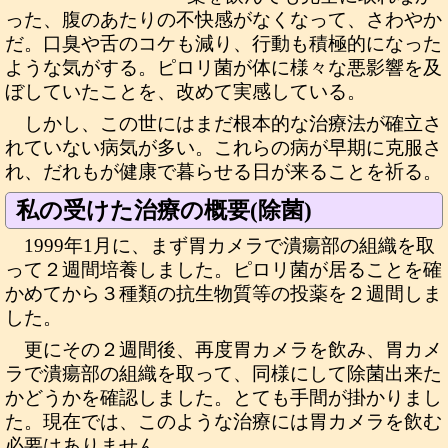
った、腹のあたりの不快感がなくなって、さわやか
だ。口臭や舌のコケも減り、行動も積極的になった
ような気がする。ピロリ菌が体に様々な悪影響を及
ぼしていたことを、改めて実感している。
しかし、この世にはまだ根本的な治療法が確立さ
れていない病気が多い。これらの病が早期に克服さ
れ、だれもが健康で暮らせる日が来ることを祈る。
私の受けた治療の概要(除菌)
1999年1月に、まず胃カメラで潰瘍部の組織を取
って２週間培養しました。ピロリ菌が居ることを確
かめてから３種類の抗生物質等の投薬を２週間しま
した。
更にその２週間後、再度胃カメラを飲み、胃カメ
ラで潰瘍部の組織を取って、同様にして除菌出来た
かどうかを確認しました。とても手間が掛かりまし
た。現在では、このような治療には胃カメラを飲む
必要はありません。