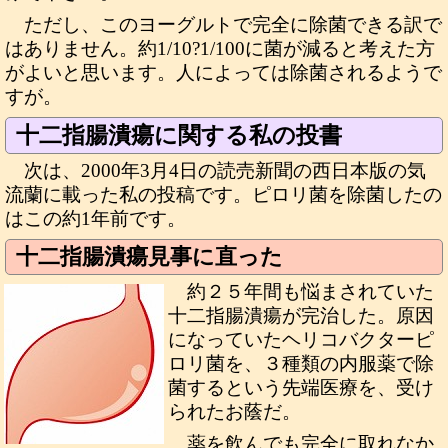
ただし、このヨーグルトで完全に除菌できる訳で
はありません。約1/10?1/100に菌が減ると考えた方
がよいと思います。人によっては除菌されるようで
すが。
十二指腸潰瘍に関する私の投書
次は、2000年3月4日の読売新聞の西日本版の気
流蘭に載った私の投稿です。ピロリ菌を除菌したの
はこの約1年前です。
十二指腸潰瘍見事に直った
約２５年間も悩まされていた
十二指腸潰瘍が完治した。原因
になっていたヘリコバクターピ
ロリ菌を、３種類の内服薬で除
菌するという先端医療を、受け
られたお蔭だ。
薬を飲んでも完全に取れなか