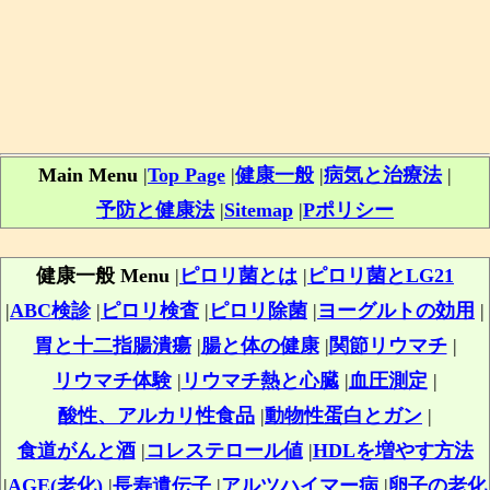
Main Menu
|
Top Page
|
健康一般
|
病気と治療法
|
予防と健康法
|
Sitemap
|
Pポリシー
健康一般 Menu
|
ピロリ菌とは
|
ピロリ菌とLG21
|
ABC検診
|
ピロリ検査
|
ピロリ除菌
|
ヨーグルトの効用
|
胃と十二指腸潰瘍
|
腸と体の健康
|
関節リウマチ
|
リウマチ体験
|
リウマチ熱と心臓
|
血圧測定
|
酸性、アルカリ性食品
|
動物性蛋白とガン
|
食道がんと酒
|
コレステロール値
|
HDLを増やす方法
|
AGE(老化)
|
長寿遺伝子
|
アルツハイマー病
|
卵子の老化