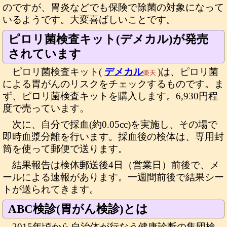
のですが、胃炎などでも保険で除菌の対象になって
いるようです。大変喜ばしいことです。
ピロリ菌検査キット(デメカル)が発売
されています
ピロリ菌検査キット(
デメカル
)は、ピロリ菌
楽天
による胃がんのリスクをチェックするものです。ま
ず、ピロリ菌検査キットを購入します。6,930円程
度で売っています。
次に、自分で採血(約0.05cc)を実施し、その場で
即時血漿分離を行います。採血後の検体は、専用封
筒を使って郵便で送ります。
結果報告は検体郵送後4日（営業日）前後で、メ
ールによる速報があります。一週間前後で結果シー
トが送られてきます。
ABC検診(胃がん検診)とは
2015年頃から自治体が行なう健康診断の集団検