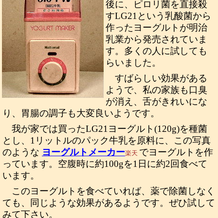
後に、ピロリ菌を直接殺
すLG21という乳酸菌から
作ったヨーグルトが明治
乳業から発売されていま
す。多くの人に試しても
らいました。
すばらしい効果がある
ようで、私の家族も口臭
が消え、舌がきれいにな
り、胃腸の調子も大変良いようです。
我が家では買ったLG21ヨーグルト(120g)を種菌
とし、1リットルのパック牛乳を原料に、この写真
のような
ヨーグルトメーカー
でヨーグルトを作
楽天
っています。空腹時に約100gを1日に約2回食べて
います。
このヨーグルトを食べていれば、薬で除菌しなく
ても、同じような効果があるようです。ぜひ試して
みて下さい。