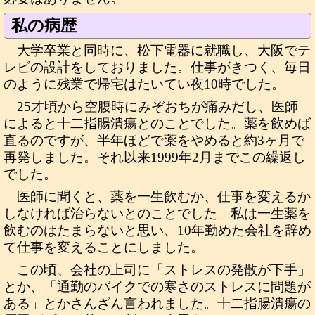
私の病歴
大学卒業と同時に、松下電器に就職し、大阪でテ
レビの設計をしておりました。仕事がきつく、毎日
のように残業で帰宅はたいてい夜10時でした。
25才頃から空腹時にみぞおちが痛みだし、医師
によると十二指腸潰瘍とのことでした。薬を飲めば
直るのですが、半年ほどで薬をやめると約3ヶ月で
再発しました。それ以来1999年2月までこの繰返し
でした。
医師に聞くと、薬を一生飲むか、仕事を変えるか
しなければ治らないとのことでした。私は一生薬を
飲むのはたまらないと思い、10年勤めた会社を辞め
て仕事を変えることにしました。
この頃、会社の上司に「ストレスの発散が下手」
とか、「通勤のバイクでの寒さのストレスに問題が
ある」とかさんざん言われました。十二指腸潰瘍の