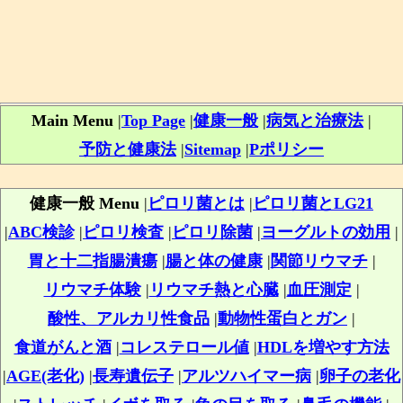
Main Menu
|
Top Page
|
健康一般
|
病気と治療法
|
予防と健康法
|
Sitemap
|
Pポリシー
健康一般 Menu
|
ピロリ菌とは
|
ピロリ菌とLG21
|
ABC検診
|
ピロリ検査
|
ピロリ除菌
|
ヨーグルトの効用
|
胃と十二指腸潰瘍
|
腸と体の健康
|
関節リウマチ
|
リウマチ体験
|
リウマチ熱と心臓
|
血圧測定
|
酸性、アルカリ性食品
|
動物性蛋白とガン
|
食道がんと酒
|
コレステロール値
|
HDLを増やす方法
|
AGE(老化)
|
長寿遺伝子
|
アルツハイマー病
|
卵子の老化